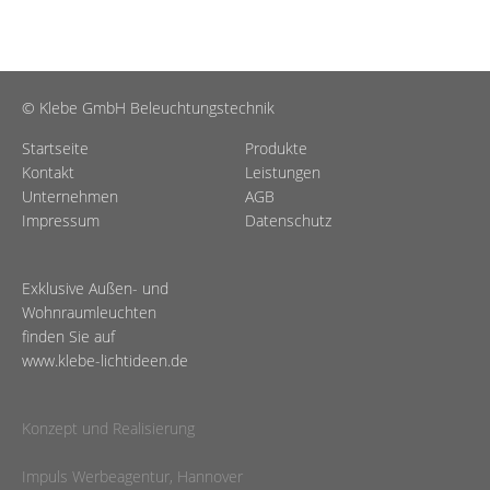
© Klebe GmbH Beleuchtungstechnik
Startseite
Produkte
Kontakt
Leistungen
Unternehmen
AGB
Impressum
Datenschutz
Exklusive Außen- und
Wohnraumleuchten
finden Sie auf
www.klebe-lichtideen.de
Konzept und Realisierung
Impuls Werbeagentur, Hannover