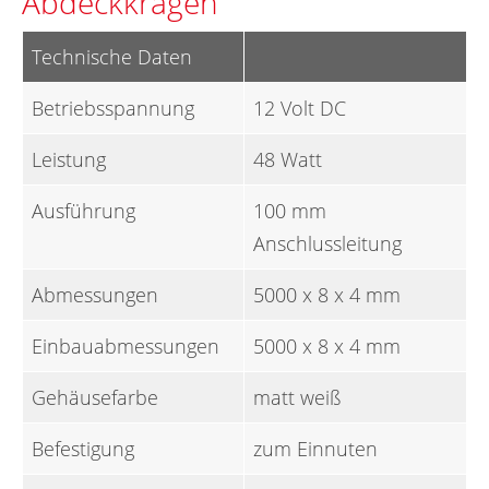
Abdeckkragen
Technische Daten
Betriebsspannung
12 Volt DC
Leistung
48 Watt
Ausführung
100 mm
Anschlussleitung
Abmessungen
5000 x 8 x 4 mm
Einbauabmessungen
5000 x 8 x 4 mm
Gehäusefarbe
matt weiß
Befestigung
zum Einnuten